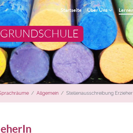
Startseite
Über Uns
Lerne
 GRUNDSCHULE
Sprachräume
Allgemein
Stellenausschreibung Erzieher
ieherIn