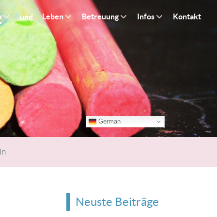
n
Leben
Betreuung
Infos
Kontakt
und
German
In
Neuste Beiträge