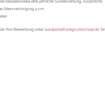
wie beispielsweise eine jährliche Sonderzahlung, zusätzliche
he Altersversorgung u.v.m.,
iten.
über Ihre Bewerbung unter
aub@annefrankgrundschule.de
. Ih