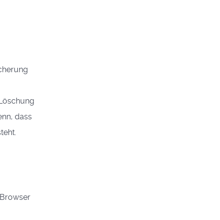
icherung
e Löschung
enn, dass
teht.
r Browser