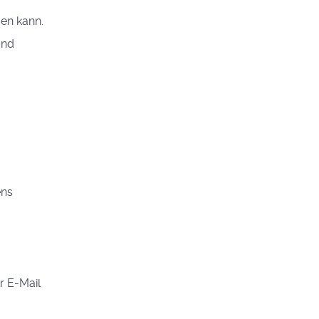
den kann.
und
ens
r E-Mail