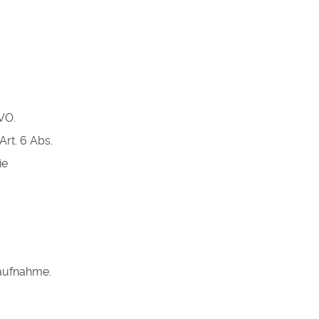
GVO.
rt. 6 Abs.
ie
taufnahme.