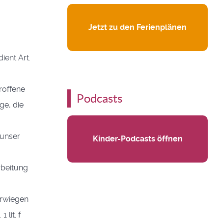
Jetzt zu den Ferienplänen
ient Art.
roffene
Podcasts
ge, die
 unser
Kinder-Podcasts öffnen
rbeitung
erwiegen
lit. f