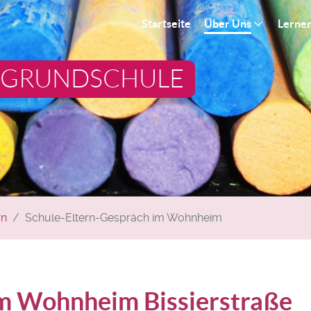
Startseite
Über Uns
Lerne
 GRUNDSCHULE
rn
Schule-Eltern-Gespräch im Wohnheim
im Wohnheim Bissierstraße